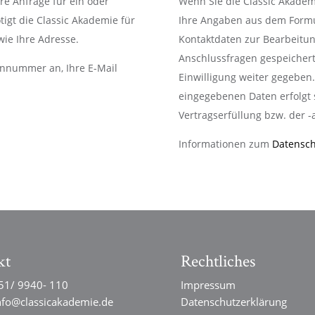
hre Anfrage für ein oder
Wenn Sie die Classic Akadem
igt die Classic Akademie für
Ihre Angaben aus dem Formul
ie Ihre Adresse.
Kontaktdaten zur Bearbeitun
Anschlussfragen gespeichert
fonnummer an, Ihre E-Mail
Einwilligung weiter gegeben.
eingegebenen Daten erfolgt 
Vertragserfüllung bzw. der -a
Informationen zum
Datensch
kt
Rechtliches
51/ 9940- 110
Impressum
nfo@classicakademie.de
Datenschutzerklärung