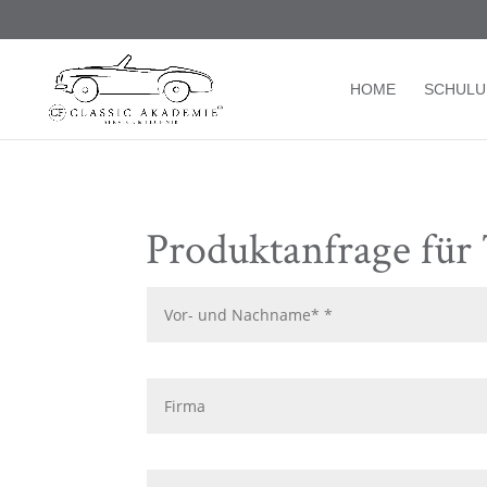
/* TablePress Highlight */
HOME
SCHUL
Produktanfrage für 