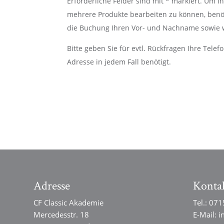
Erforderliche Felder sind mit * markiert. Um I
mehrere Produkte bearbeiten zu können, benöt
die Buchung Ihren Vor- und Nachname sowie w
Bitte geben Sie für evtl. Rückfragen Ihre Tele
Adresse in jedem Fall benötigt.
Adresse
Konta
CF Classic Akademie
Tel.:
071
Mercedesstr. 18
E-Mail:
i