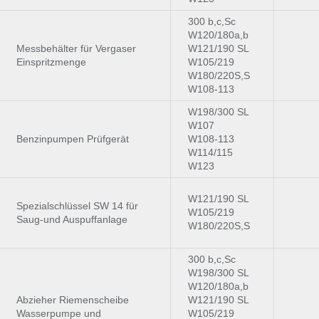
300 b,c,Sc
W120/180a,b
Messbehälter für Vergaser
W121/190 SL
Einspritzmenge
W105/219
W180/220S,S
W108-113
W198/300 SL
W107
Benzinpumpen Prüfgerät
W108-113
W114/115
W123
W121/190 SL
Spezialschlüssel SW 14 für
W105/219
Saug-und Auspuffanlage
W180/220S,S
300 b,c,Sc
W198/300 SL
W120/180a,b
Abzieher Riemenscheibe
W121/190 SL
Wasserpumpe und
W105/219