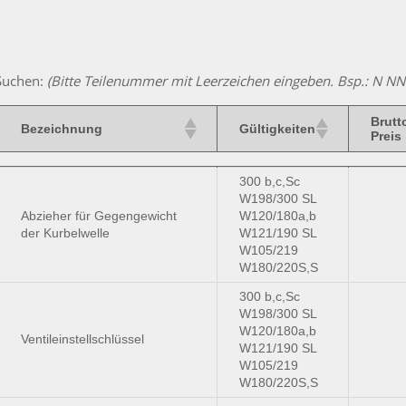
Suchen:
(Bitte Teilenummer mit Leerzeichen eingeben. Bsp.: N 
Brutt
Bezeichnung
Gültigkeiten
Preis
Brutt
Bezeichnung
Gültigkeiten
300 b,c,Sc
Preis
W198/300 SL
Abzieher für Gegengewicht
W120/180a,b
der Kurbelwelle
W121/190 SL
W105/219
W180/220S,S
300 b,c,Sc
W198/300 SL
W120/180a,b
Ventileinstellschlüssel
W121/190 SL
W105/219
W180/220S,S