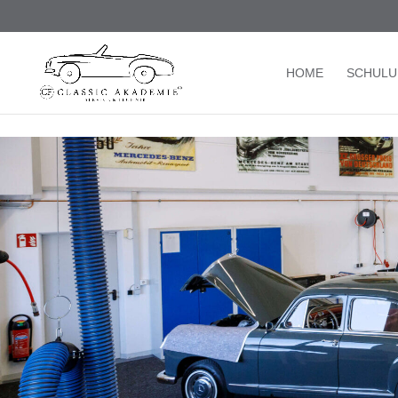
/* TablePress Highlight */
HOME
SCHUL