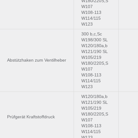
W180/220S,S
W107
W108-113
W114/115
W123
300 b,c,Sc
W198/300 SL
W120/180a,b
W121/190 SL
W105/219
Abstützhaken zum Ventilheber
W180/220S,S
W107
W108-113
W114/115
W123
W120/180a,b
W121/190 SL
W105/219
W180/220S,S
Prüfgerät Kraftstoffdruck
W107
W108-113
W114/115
W123