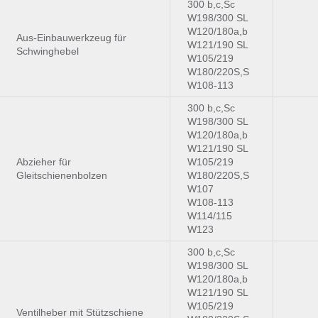
300 b,c,Sc
W198/300 SL
W120/180a,b
Aus-Einbauwerkzeug für
W121/190 SL
Schwinghebel
W105/219
W180/220S,S
W108-113
300 b,c,Sc
W198/300 SL
W120/180a,b
W121/190 SL
Abzieher für
W105/219
Gleitschienenbolzen
W180/220S,S
W107
W108-113
W114/115
W123
300 b,c,Sc
W198/300 SL
W120/180a,b
W121/190 SL
W105/219
Ventilheber mit Stützschiene